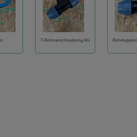
ör
T-Rohrverschraubung AG
Rohrkupplu