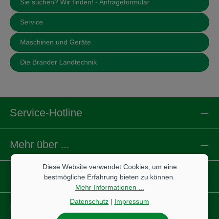
Sie suchen? Wir finden! - Anfrageformular
Service
Maschinen und Geräte
Die Brander Landtechnik
Service-Hotline
Mehr über ...
Diese Website verwendet Cookies, um eine
Informationen
bestmögliche Erfahrung bieten zu können.
Mehr Informationen ...
Datenschutz
|
Impressum
Reifen