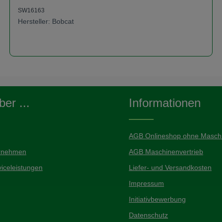
Hubhöhe
SW16163
Hersteller: Bobcat
zum Anfrageformular
er ...
Informationen
AGB Onlineshop ohne Maschi
rnehmen
AGB Maschinenvertrieb
iceleistungen
Liefer- und Versandkosten
Impressum
Initiativbewerbung
Datenschutz