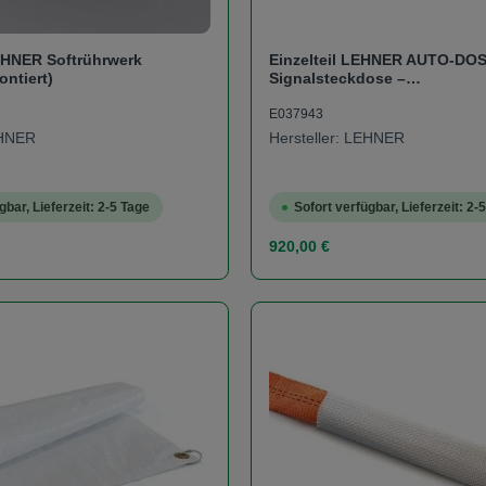
HNER Softrührwerk
Einzelteil LEHNER AUTO-DOSI
ontiert)
Signalsteckdose –
Geschwindigkeitsabhängige
für SuperVario
E037943
EHNER
Hersteller: LEHNER
gbar, Lieferzeit: 2-5 Tage
Sofort verfügbar, Lieferzeit: 2-
s:
Regulärer Preis:
920,00 €
t Anzahl: Gib den gewünschten Wert ein od
Produkt Anzahl: 