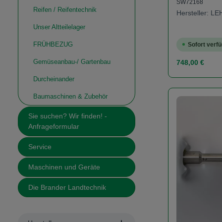
SW72168
Reifen / Reifentechnik
Hersteller: L
Unser Altteilelager
FRÜHBEZUG
Sofort verfü
Regulärer Prei
Gemüseanbau-/ Gartenbau
748,00 €
Durcheinander
Produk
Baumaschinen & Zubehör
Sie suchen? Wir finden! -
Anfrageformular
Service
Maschinen und Geräte
Die Brander Landtechnik