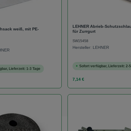
LEHNER Abrieb-Schutzschla
hsack weiß, mit PE-
für Zurrgurt
SW15458
Hersteller: LEHNER
EHNER
Sofort verfügbar, Lieferzeit: 2-
gbar, Lieferzeit: 1-3 Tage
s:
Regulärer Preis:
7,14 €
t Anzahl: Gib den gewünschten Wert ein od
Produkt Anzahl: 