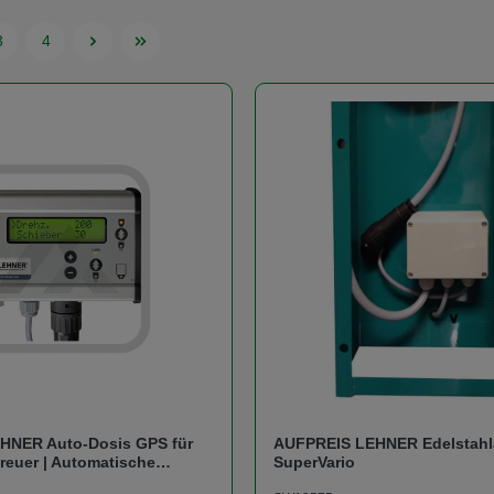
3
4
Seite
Seite
HNER Auto-Dosis GPS für
AUFPREIS LEHNER Edelstahl
reuer | Automatische
SuperVario
ber GPS-Empfänger