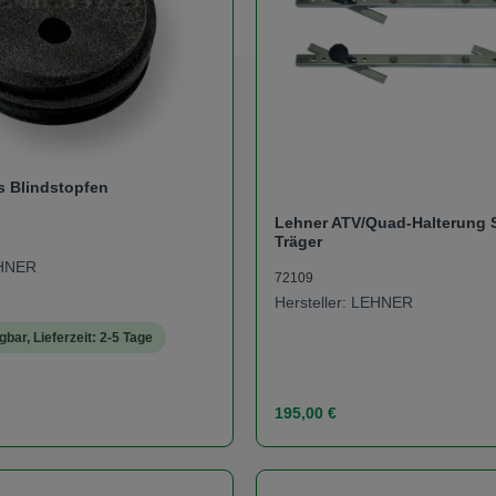
s Blindstopfen
Lehner ATV/Quad-Halterung S
Träger
EHNER
72109
Hersteller: LEHNER
gbar, Lieferzeit: 2-5 Tage
s:
Regulärer Preis:
195,00 €
t Anzahl: Gib den gewünschten Wert ein od
Produkt Anzahl: 