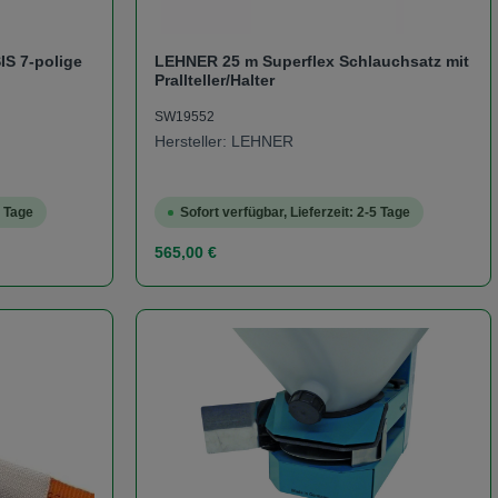
S 7-polige
LEHNER 25 m Superflex Schlauchsatz mit
Prallteller/Halter
 Dosierung
SW19552
Hersteller: LEHNER
5 Tage
Sofort verfügbar, Lieferzeit: 2-5 Tage
Regulärer Preis:
565,00 €
er benutze die Schaltflächen um die Anzah
Gib den gewünschten Wert ein oder benutze
Produkt Anzahl: Gib den ge