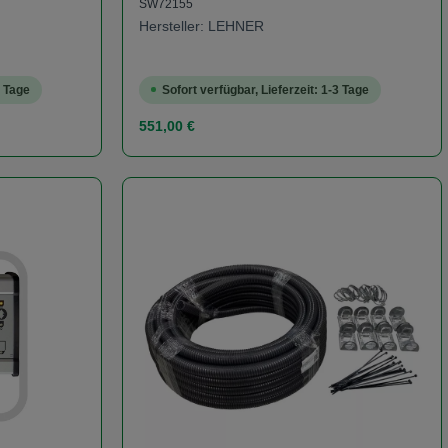
SW72155
Hersteller: LEHNER
5 Tage
Sofort verfügbar, Lieferzeit: 1-3 Tage
Regulärer Preis:
551,00 €
er benutze die Schaltflächen um die Anzah
Gib den gewünschten Wert ein oder benutze
Produkt Anzahl: Gib den ge