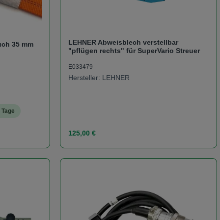
LEHNER Abweisblech verstellbar
uch 35 mm
"pflügen rechts" für SuperVario Streuer
E033479
Hersteller: LEHNER
5 Tage
Regulärer Preis:
125,00 €
er benutze die Schaltflächen um die Anzah
Gib den gewünschten Wert ein oder benutze
Produkt Anzahl: Gib den ge