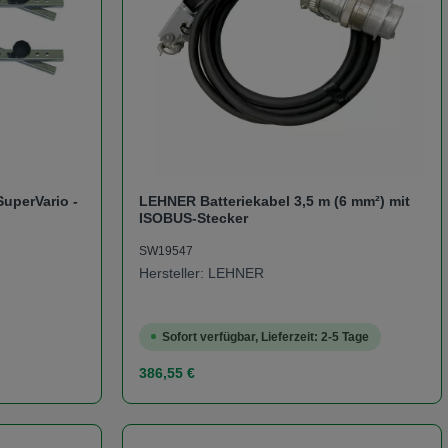
uperVario -
LEHNER Batteriekabel 3,5 m (6 mm²) mit
ISOBUS-Stecker
SW19547
Hersteller: LEHNER
Sofort verfügbar, Lieferzeit: 2-5 Tage
Regulärer Preis:
386,55 €
er benutze die Schaltflächen um die Anzah
Gib den gewünschten Wert ein oder benutze
Produkt Anzahl: Gib den ge