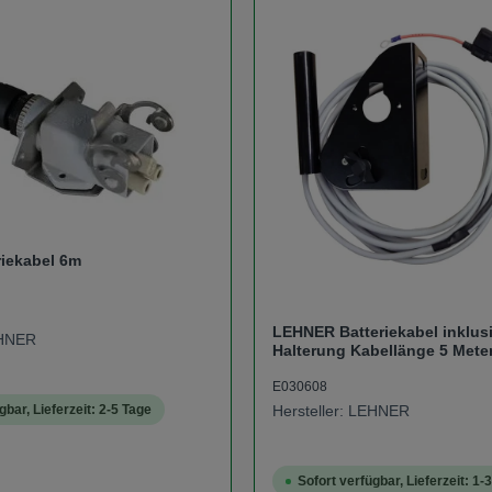
riekabel 6m
LEHNER Batteriekabel inklus
EHNER
Halterung Kabellänge 5 Meter
Polaro E SuperVario Limax M
E030608
gbar, Lieferzeit: 2-5 Tage
Hersteller: LEHNER
Sofort verfügbar, Lieferzeit: 1-