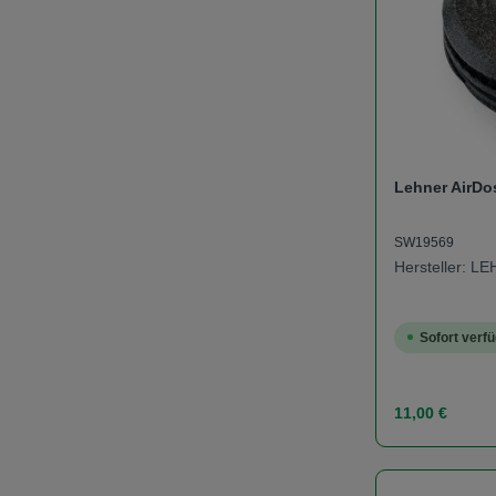
Lehner AirDo
SW19569
Hersteller: L
Sofort verfü
Regulärer Prei
11,00 €
Produk