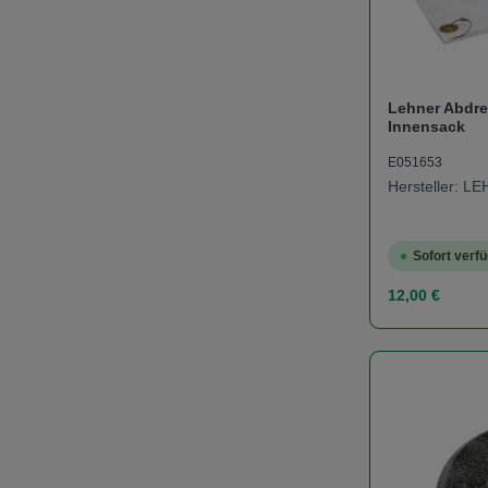
Lehner Abdre
Innensack
E051653
Hersteller: L
Sofort verfü
Regulärer Prei
12,00 €
Produk