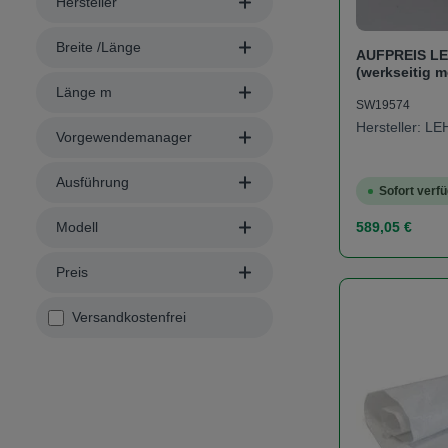
Hersteller
Breite /Länge
AUFPREIS LE
(werkseitig m
Länge m
SW19574
Hersteller: L
Vorgewendemanager
Ausführung
Sofort verfü
Regulärer Prei
Modell
589,05 €
Preis
Produk
Filter hinzufügen: Versandkostenfrei
Versandkostenfrei