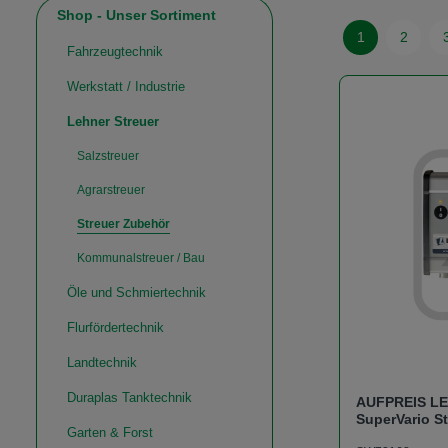
Shop - Unser Sortiment
1
2
Seite
Seite
Fahrzeugtechnik
Werkstatt / Industrie
Lehner Streuer
Salzstreuer
Agrarstreuer
Streuer Zubehör
Kommunalstreuer / Bau
Öle und Schmiertechnik
Flurfördertechnik
Landtechnik
Duraplas Tanktechnik
AUFPREIS LE
SuperVario St
Garten & Forst
Dosierung ü