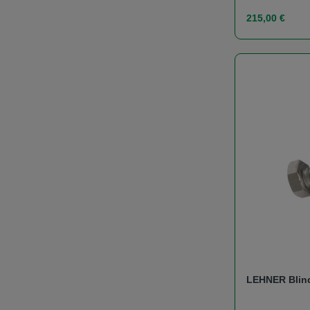
Regulärer Prei
215,00 €
Produk
LEHNER Blin