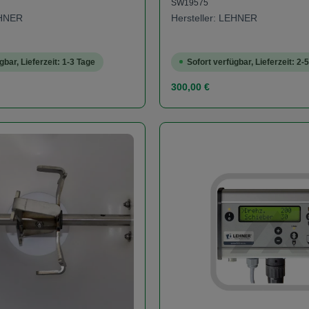
SW19575
EHNER
Hersteller: LEHNER
gbar, Lieferzeit: 1-3 Tage
Sofort verfügbar, Lieferzeit: 2-
s:
Regulärer Preis:
300,00 €
t Anzahl: Gib den gewünschten Wert ein od
Produkt Anzahl: 