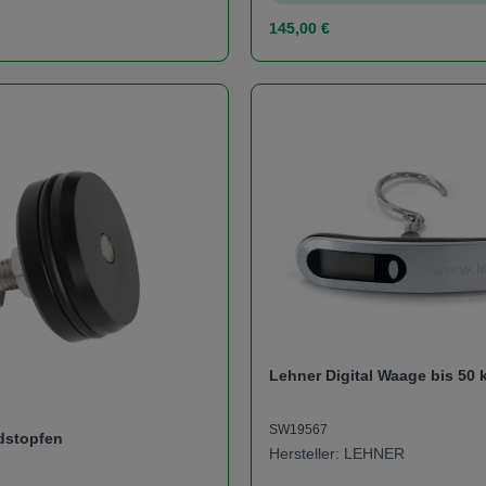
s:
Regulärer Preis:
145,00 €
t Anzahl: Gib den gewünschten Wert ein od
Produkt Anzahl: 
Lehner Digital Waage bis 50 
SW19567
dstopfen
Hersteller: LEHNER