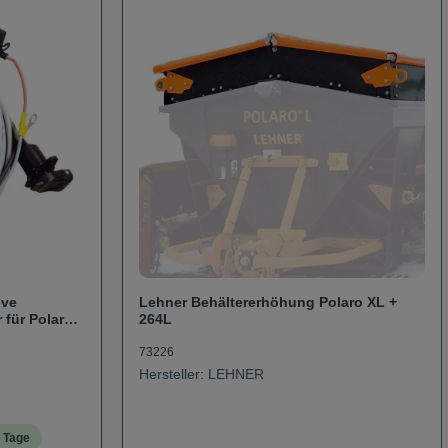
ive
Lehner Behältererhöhung Polaro XL +
 für Polaro
264L
in
73226
Hersteller: LEHNER
3 Tage