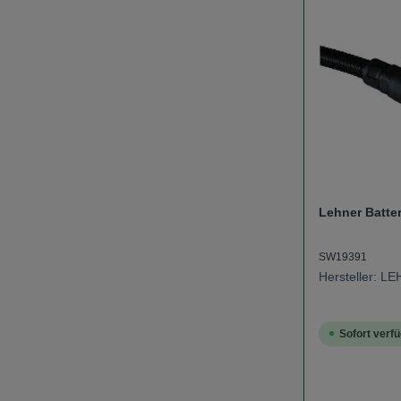
Lehner Batte
SW19391
Hersteller: L
Sofort verfü