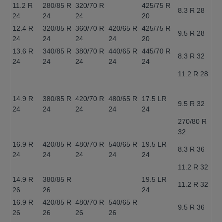
11.2 R
280/85 R
320/70 R
425/75 R
8.3 R 28
24
24
24
20
12.4 R
320/85 R
360/70 R
420/65 R
425/75 R
9.5 R 28
24
24
24
24
20
13.6 R
340/85 R
380/70 R
440/65 R
445/70 R
8.3 R 32
24
24
24
24
24
11.2 R 28
14.9 R
380/85 R
420/70 R
480/65 R
17.5 LR
9.5 R 32
24
24
24
24
24
270/80 R
32
16.9 R
420/85 R
480/70 R
540/65 R
19.5 LR
8.3 R 36
24
24
24
24
24
11.2 R 32
14.9 R
380/85 R
19.5 LR
11.2 R 32
26
26
24
16.9 R
420/85 R
480/70 R
540/65 R
9.5 R 36
26
26
26
26