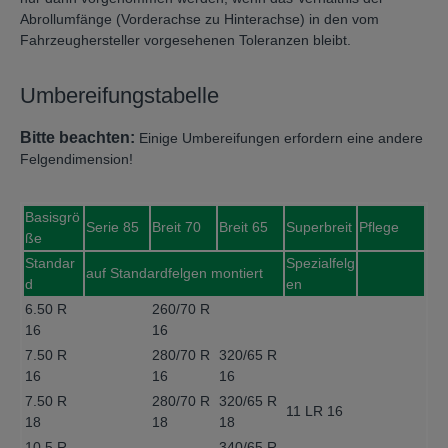
Abrollumfänge (Vorderachse zu Hinterachse) in den vom
Fahrzeughersteller vorgesehenen Toleranzen bleibt.
Umbereifungstabelle
Bitte beachten:
Einige Umbereifungen erfordern eine andere
Felgendimension!
Basisgrö
Serie 85
Breit 70
Breit 65
Superbreit
Pflege
ße
Standar
Spezialfelg
auf Standardfelgen montiert
d
en
6.50 R
260/70 R
16
16
7.50 R
280/70 R
320/65 R
16
16
16
7.50 R
280/70 R
320/65 R
11 LR 16
18
18
18
10.5 R
340/65 R