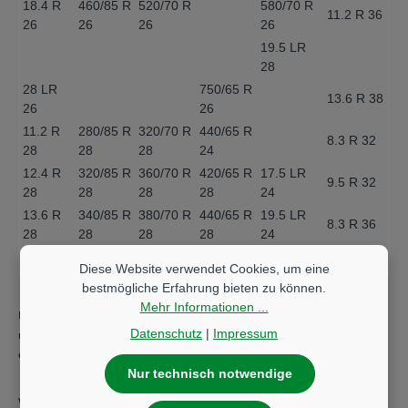
18.4 R
460/85 R
520/70 R
580/70 R
11.2 R 36
26
26
26
26
19.5 LR
28
28 LR
750/65 R
13.6 R 38
26
26
11.2 R
280/85 R
320/70 R
440/65 R
8.3 R 32
28
28
28
24
12.4 R
320/85 R
360/70 R
420/65 R
17.5 LR
9.5 R 32
28
28
28
28
24
13.6 R
340/85 R
380/70 R
440/65 R
19.5 LR
8.3 R 36
28
28
28
28
24
11.2 R 32
Diese Website verwendet Cookies, um eine
14.9 R
380/85 R
420/70 R
480/65 R
540/65 R
bestmögliche Erfahrung bieten zu können.
9.5 R 36
28
28
28
28
26
Mehr Informationen ...
Unser Fachpersonal steht Ihnen das ganze Jahr über mit Rat
12.4 R 32
Datenschutz
|
Impressum
und Tat zur Seite, wenn es darum geht, Ihren Maschinenpark
16.9 R
420/85 R
480/70 R
540/65 R
19.5 LR
11.2 R 36
einsatzbereit zu halten oder leistungsfähiger zu machen.
28
28
28
28
28
Nur technisch notwendige
580/70 R
Wenn Sie Ersatzteile und Reifen bei uns bestellen, wissen wir,
26