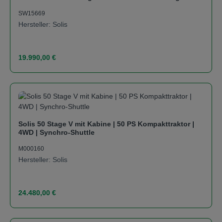
SW15669
Hersteller: Solis
Regulärer Preis:
19.990,00 €
Solis 50 Stage V mit Kabine | 50 PS Kompakttraktor |
4WD | Synchro-Shuttle
M000160
Hersteller: Solis
Regulärer Preis:
24.480,00 €