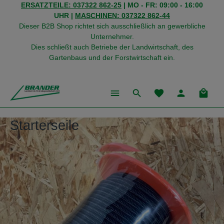
ERSATZTEILE: 037322 862-25
| MO - FR: 09:00 - 16:00
alt springen
UHR |
MASCHINEN: 037322 862-44
Dieser B2B Shop richtet sich ausschließlich an gewerbliche
Unternehmer.
Dies schließt auch Betriebe der Landwirtschaft, des
Gartenbaus und der Forstwirtschaft ein.
Du hast 0 Produkte
Warenk
Starterseile