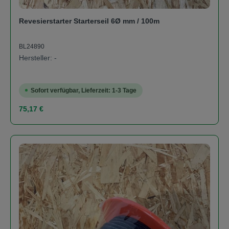
Revesierstarter Starterseil 6Ø mm / 100m
BL24890
Hersteller: -
Sofort verfügbar, Lieferzeit: 1-3 Tage
Regulärer Preis:
75,17 €