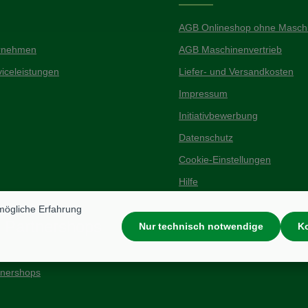
AGB Onlineshop ohne Maschi
rnehmen
AGB Maschinenvertrieb
iceleistungen
Liefer- und Versandkosten
Impressum
Initiativbewerbung
Datenschutz
Cookie-Einstellungen
Hilfe
mögliche Erfahrung
 Partnershops
Nur technisch notwendige
Ko
tnershops