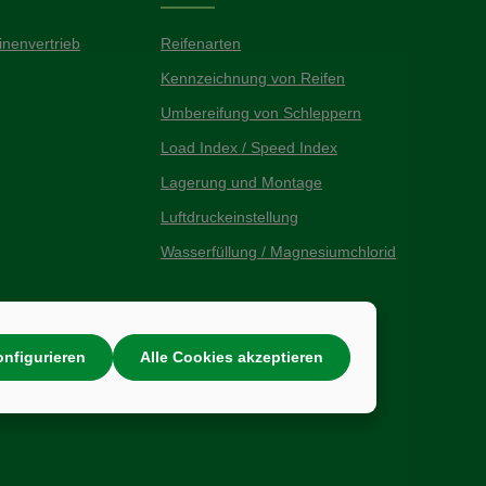
nenvertrieb
Reifenarten
Kennzeichnung von Reifen
Umbereifung von Schleppern
Load Index / Speed Index
Lagerung und Montage
Luftdruckeinstellung
Wasserfüllung / Magnesiumchlorid
nfigurieren
Alle Cookies akzeptieren