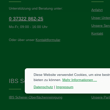
Unterstützung und Beratung unter:
Anfahrt
Unser Unte
0 37322 862-25
Unsere Serv
Mo-Fr, 09:00 - 16:00 Uhr
Kontakt
Oder über unser
Kontaktformular
.
Diese Website verwendet Cookies, um eine best
IBS Scherer
Unsere
bieten zu können.
Mehr Informationen ...
Datenschutz
|
Impressum
IBS Scherer-Oberflächenreinigung
Unsere Par