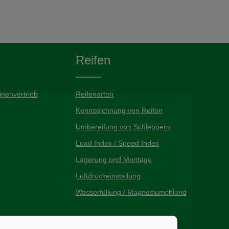
Reifen
nenvertrieb
Reifenarten
Kennzeichnung von Reifen
Umbereifung von Schleppern
Load Index / Speed Index
Lagerung und Montage
Luftdruckeinstellung
Wasserfüllung / Magnesiumchlorid