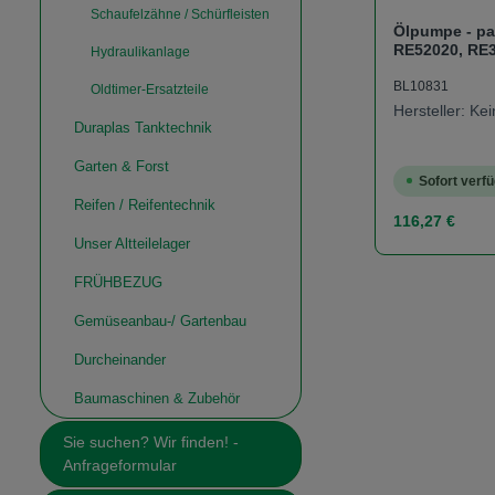
Schaufelzähne / Schürfleisten
Ölpumpe - pa
RE52020, RE3
Hydraulikanlage
AR62979, R53
BL10831
Oldtimer-Ersatzteile
Hersteller: K
Duraplas Tanktechnik
Garten & Forst
Sofort verfü
Reifen / Reifentechnik
Regulärer Prei
116,27 €
Unser Altteilelager
FRÜHBEZUG
Produk
Gemüseanbau-/ Gartenbau
Durcheinander
Baumaschinen & Zubehör
Sie suchen? Wir finden! -
Anfrageformular