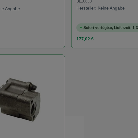
BL10833
Hersteller: Keine Angabe
eine Angabe
Sofort verfügbar, Lieferzeit: 1-
s:
Regulärer Preis:
177,02 €
t Anzahl: Gib den gewünschten Wert ein od
Produkt Anzahl: 