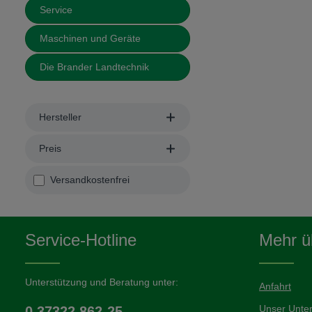
Service
Maschinen und Geräte
Die Brander Landtechnik
Hersteller
Preis
Filter hinzufügen: Versandkostenfrei
Versandkostenfrei
Service-Hotline
Mehr üb
Unterstützung und Beratung unter:
Anfahrt
Unser Unte
0 37322 862-25