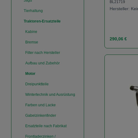
Jagd
BL21719
Hersteller: K
Tierhaltung
Traktoren-Ersatzteile
Kabine
Regulärer Prei
290,06 €
Bremse
Filter nach Hersteller
Produk
Aufbau und Zubehör
Motor
Dreipunktteile
Wintertechnik und Ausrüstung
Farben und Lacke
Gabelzinkenfinder
Ersatzteile nach Fabrikat
Frontladerzinken /