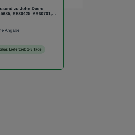
ssend zu John Deere
5685, RE36425, AR60701,
382, RE40473, RE6421
eine Angabe
gbar, Lieferzeit: 1-3 Tage
s:
t Anzahl: Gib den gewünschten Wert ein od