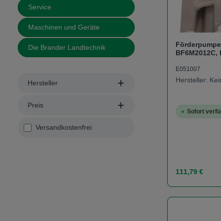
Service
Maschinen und Geräte
Förderpumpe 
Die Brander Landtechnik
BF6M2012C, 
E051007
Hersteller: K
Hersteller
Preis
Sofort verfü
Filter hinzufügen: Versandkostenfrei
Versandkostenfrei
Regulärer Prei
111,79 €
Produk