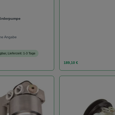
Förderpumpe
eine Angabe
gbar, Lieferzeit: 1-3 Tage
s:
Regulärer Preis:
189,10 €
t Anzahl: Gib den gewünschten Wert ein od
Produkt Anzahl: 