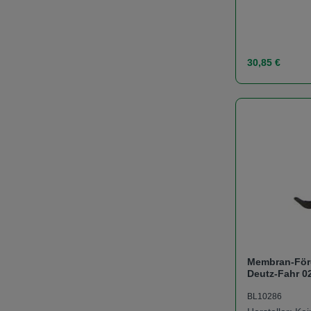
Regulärer Prei
30,85 €
Produk
Membran-För
Deutz-Fahr 0
04157698, 01
BL10286