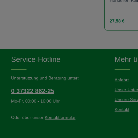
Hersteller: K
Regulärer Prei
27,58 €
Produk
Service-Hotline
Mehr üb
Unterstützung und Beratung unter:
Anfahrt
Unser Unte
0 37322 862-25
Unsere Serv
Mo-Fr, 09:00 - 16:00 Uhr
Kontakt
Oder über unser
Kontaktformular
.