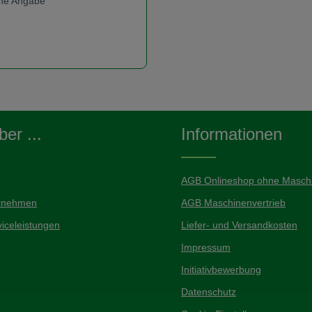
eine Angabe
s:
t Anzahl: Gib den gewünschten Wert ein od
er ...
Informationen
AGB Onlineshop ohne Maschi
rnehmen
AGB Maschinenvertrieb
iceleistungen
Liefer- und Versandkosten
Impressum
Initiativbewerbung
Datenschutz