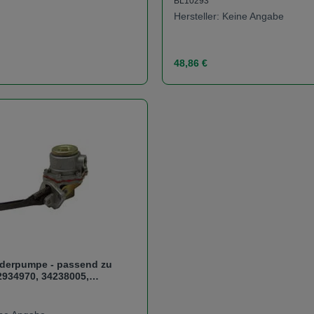
BL10293
Hersteller: Keine Angabe
s:
Regulärer Preis:
48,86 €
t Anzahl: Gib den gewünschten Wert ein od
Produkt Anzahl: 
derpumpe - passend zu
2934970, 34238005,
260140, 01260780