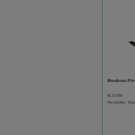
Membran-Fö
BL10288
Hersteller: K