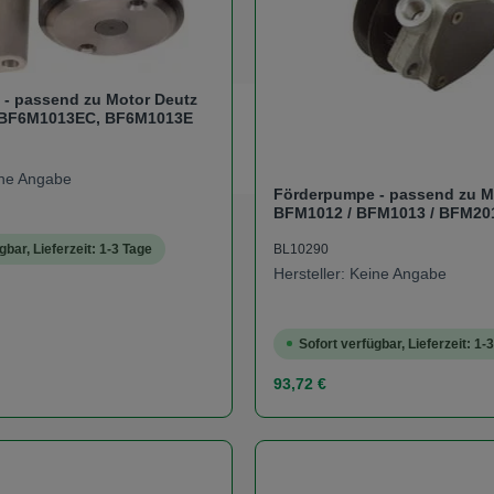
- passend zu Motor Deutz
BF6M1013EC, BF6M1013E
eine Angabe
Förderpumpe - passend zu M
BFM1012 / BFM1013 / BFM201
TCD2012
BL10290
gbar, Lieferzeit: 1-3 Tage
Hersteller: Keine Angabe
Sofort verfügbar, Lieferzeit: 1-
s:
Regulärer Preis:
93,72 €
t Anzahl: Gib den gewünschten Wert ein od
Produkt Anzahl: 