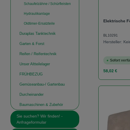
Schaufelzähne / Schürfleisten
Hydraulikanlage
Elektrische 
Oldtimer-Ersatzteile
Duraplas Tanktechnik
BL10291
Hersteller: K
Garten & Forst
Reifen / Reifentechnik
Sofort verfü
Unser Altteilelager
Regulärer Prei
58,02 €
FRÜHBEZUG
Gemüseanbau-/ Gartenbau
Produk
Durcheinander
Baumaschinen & Zubehör
Sie suchen? Wir finden! -
Anfrageformular