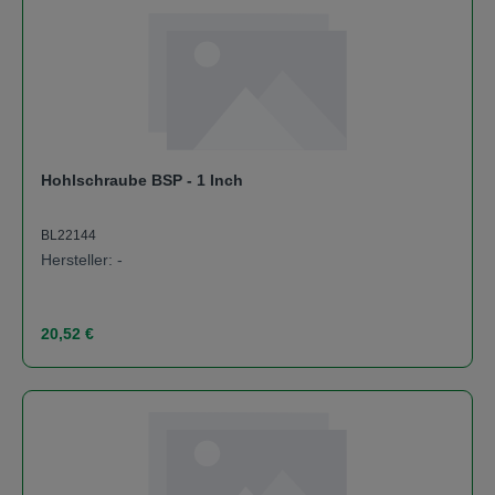
Hohlschraube BSP - 1 Inch
BL22144
Hersteller: -
Regulärer Preis:
20,52 €