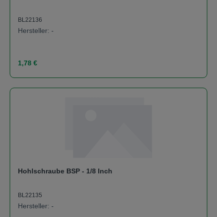
BL22136
Hersteller: -
Regulärer Preis:
1,78 €
Hohlschraube BSP - 1/8 Inch
BL22135
Hersteller: -