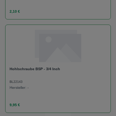
Regulärer Preis:
2,10 €
Hohlschraube BSP - 3/4 Inch
BL22143
Hersteller: -
Regulärer Preis:
9,95 €