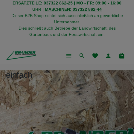
ERSATZTEILE: 037322 862-25
| MO - FR: 09:00 - 16:00
alt springen
UHR |
MASCHINEN: 037322 862-44
Dieser B2B Shop richtet sich ausschließlich an gewerbliche
Unternehmer.
Dies schließt auch Betriebe der Landwirtschaft, des
Gartenbaus und der Forstwirtschaft ein.
Du hast 0 Produkte
Warenk
einfach