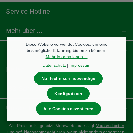
Service-Hotline
Mehr über ...
Diese Website verwendet Cookies, um eine
Informationen
bestmögliche Erfahrung bieten zu können.
Mehr Informationen ...
Datenschutz
|
Impressum
Reifen
Nur technisch notwendige
IBS Scherer
Konfigurieren
Unsere Partnershops
Alle Cookies akzeptieren
Alle Preise exkl. gesetzl. Mehrwertsteuer zzgl.
Versandkosten
und ggf. Nachnahmegebühren, wenn nicht anders angegeben.