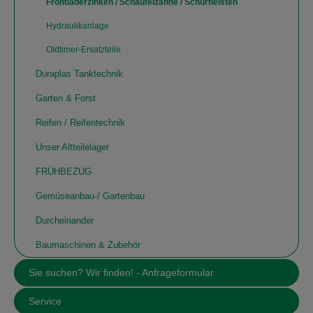
Frontladerzinken / Schaufelzähne / Schürfleisten
Hydraulikanlage
Oldtimer-Ersatzteile
Duraplas Tanktechnik
Garten & Forst
Reifen / Reifentechnik
Unser Altteilelager
FRÜHBEZUG
Gemüseanbau-/ Gartenbau
Durcheinander
Baumaschinen & Zubehör
Sie suchen? Wir finden! - Anfrageformular
Service