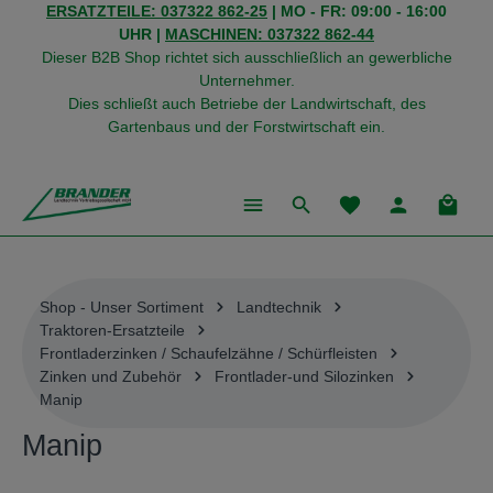
ERSATZTEILE: 037322 862-25
| MO - FR: 09:00 - 16:00
alt springen
UHR |
MASCHINEN: 037322 862-44
Dieser B2B Shop richtet sich ausschließlich an gewerbliche
Unternehmer.
Dies schließt auch Betriebe der Landwirtschaft, des
Gartenbaus und der Forstwirtschaft ein.
Du hast 0 Produkte
Warenk
Shop - Unser Sortiment
Landtechnik
Traktoren-Ersatzteile
Frontladerzinken / Schaufelzähne / Schürfleisten
Zinken und Zubehör
Frontlader-und Silozinken
Manip
Manip