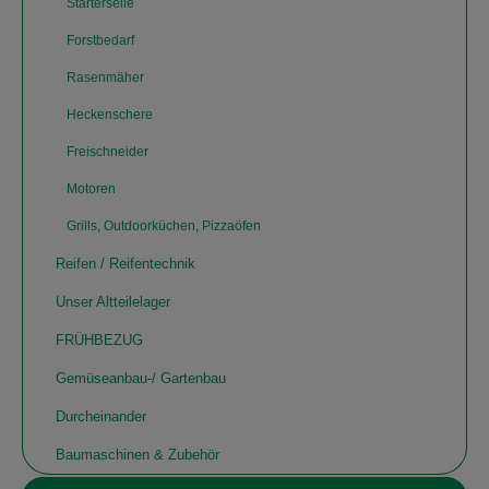
Starterseile
Forstbedarf
Rasenmäher
Heckenschere
Freischneider
Motoren
Grills, Outdoorküchen, Pizzaöfen
Reifen / Reifentechnik
Unser Altteilelager
FRÜHBEZUG
Gemüseanbau-/ Gartenbau
Durcheinander
Baumaschinen & Zubehör