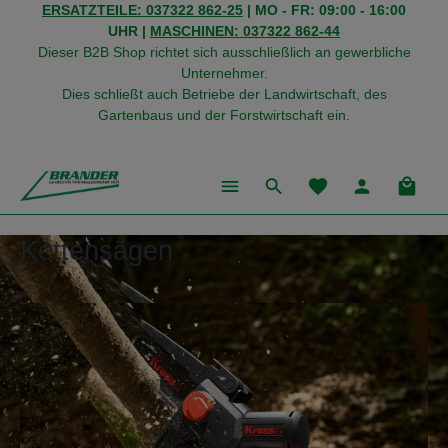
ERSATZTEILE: 037322 862-25
| MO - FR: 09:00 - 16:00
alt springen
UHR |
MASCHINEN: 037322 862-44
Dieser B2B Shop richtet sich ausschließlich an gewerbliche
Unternehmer.
Dies schließt auch Betriebe der Landwirtschaft, des
Gartenbaus und der Forstwirtschaft ein.
Du hast 0 Produkte
Warenk
Kettensägen