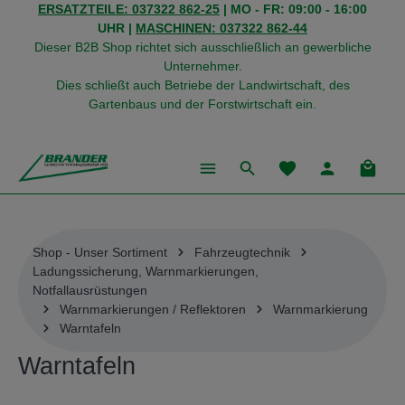
ERSATZTEILE: 037322 862-25
| MO - FR: 09:00 - 16:00
alt springen
UHR |
MASCHINEN: 037322 862-44
Dieser B2B Shop richtet sich ausschließlich an gewerbliche
Unternehmer.
Dies schließt auch Betriebe der Landwirtschaft, des
Gartenbaus und der Forstwirtschaft ein.
Du hast 0 Produkte
Warenk
Shop - Unser Sortiment
Fahrzeugtechnik
Ladungssicherung, Warnmarkierungen,
Notfallausrüstungen
Warnmarkierungen / Reflektoren
Warnmarkierung
Warntafeln
Warntafeln