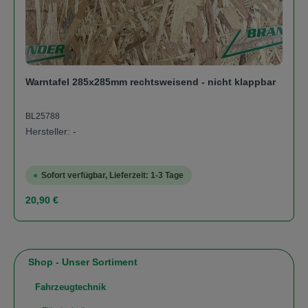
Warntafel 285x285mm rechtsweisend - nicht klappbar
BL25788
Hersteller: -
Sofort verfügbar, Lieferzeit: 1-3 Tage
Regulärer Preis:
20,90 €
Shop - Unser Sortiment
Fahrzeugtechnik