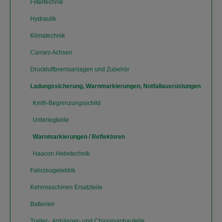
Filtertechnik
Hydraulik
Klimatechnik
Carraro Achsen
Druckluftbremsanlagen und Zubehör
Ladungssicherung, Warnmarkierungen, Notfallausrüstungen
Km/h-Begrenzungsschild
Unterlegkeile
Warnmarkierungen / Reflektoren
Haacon Hebetechnik
Fahrzeugelektrik
Kehrmaschinen Ersatzteile
Batterien
Trailer-, Anhänger- und Chassisanbauteile