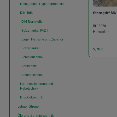
Reinigungs-/ Hygieneprodukte
Sterngriff M6
DIN-Teile
DIN-Normteile
BL18979
Bolzenanker FAZ II
Hersteller: -
Lager, Flansche und Zubehör
Regulärer Prei
Bolzenanker
5,76 €
Schmiertechnik
Produk
Sortimente
Antriebstechnik
Ladungssicherung und
Hebetechnik
Drucklufttechnik
Lehner Streuer
Öle und Schmiertechnik