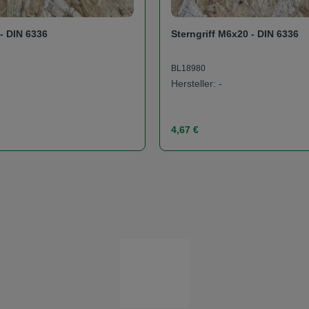
 - DIN 6336
Sterngriff M6x20 - DIN 6336
BL18980
Hersteller: -
s:
Regulärer Preis:
4,67 €
t Anzahl: Gib den gewünschten Wert ein od
Produkt Anzahl: 