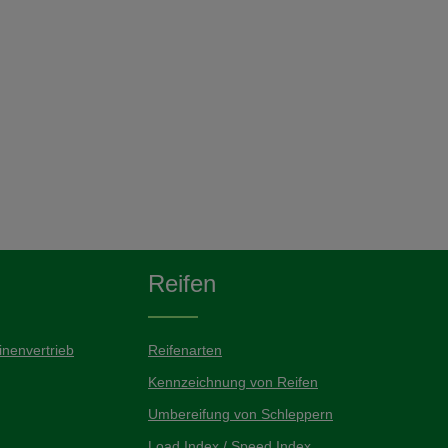
Reifen
nenvertrieb
Reifenarten
Kennzeichnung von Reifen
Umbereifung von Schleppern
Load Index / Speed Index