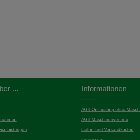
er ...
Informationen
AGB Onlineshop ohne Maschi
rnehmen
AGB Maschinenvertrieb
iceleistungen
Liefer- und Versandkosten
Impressum