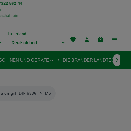
322 862-44
r.
schaft ein.
Lieferland
Du hast 0 Produkte auf dem M
Warenkorb enthä
SCHINEN UND GERÄTE
DIE BRANDER LANDTECHNIK
Sterngriff DIN 6336
M6