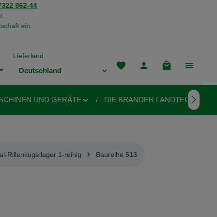
322 862-44
r.
schaft ein.
Lieferland
Du hast 0 Produkte auf dem M
Warenkorb enthä
SCHINEN UND GERÄTE
DIE BRANDER LANDTECHNIK
al-Rillenkugellager 1-reihig
Baureihe 513