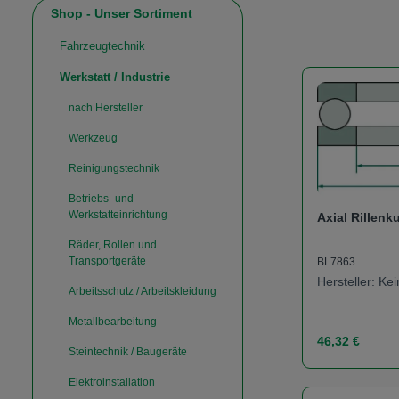
Shop - Unser Sortiment
Fahrzeugtechnik
Werkstatt / Industrie
nach Hersteller
Werkzeug
Reinigungstechnik
Betriebs- und
Werkstatteinrichtung
Axial Rillenk
Räder, Rollen und
Transportgeräte
BL7863
Hersteller: K
Arbeitsschutz / Arbeitskleidung
Metallbearbeitung
Regulärer Prei
46,32 €
Steintechnik / Baugeräte
Elektroinstallation
Produk