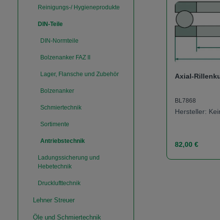
Reinigungs-/ Hygieneprodukte
DIN-Teile
DIN-Normteile
Bolzenanker FAZ II
Lager, Flansche und Zubehör
Axial-Rillenk
Bolzenanker
BL7868
Schmiertechnik
Hersteller: K
Sortimente
Antriebstechnik
Regulärer Prei
82,00 €
Ladungssicherung und
Hebetechnik
Produk
Drucklufttechnik
Lehner Streuer
Öle und Schmiertechnik