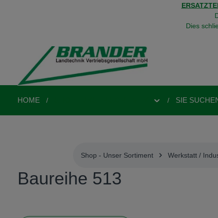
ERSATZTEI
springen
Zur Hauptnavigation springen
D
Dies schli
HOME
SHOP - UNSER SORTIMENT
SIE SUCHE
Shop - Unser Sortiment
Werkstatt / Indus
Baureihe 513