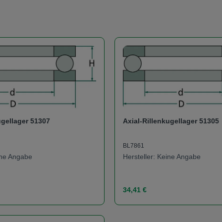
ugellager 51307
Axial-Rillenkugellager 51305
BL7861
eine Angabe
Hersteller: Keine Angabe
s:
Regulärer Preis:
34,41 €
t Anzahl: Gib den gewünschten Wert ein od
Produkt Anzahl: 