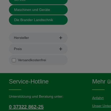
Maschinen und Geräte
Die Brander Landtechnik
Hersteller
Preis
Filter hinzufügen: Versandkostenfrei
Versandkostenfrei
Service-Hotline
Mehr üb
Unterstützung und Beratung unter:
Anfahrt
Unser Unte
0 37322 862-25