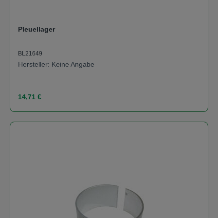
Pleuellager
BL21649
Hersteller: Keine Angabe
Regulärer Preis:
14,71 €