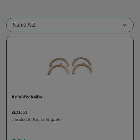
Anlaufscheibe
BL21652
Hersteller: Keine Angabe
Regulärer Preis: