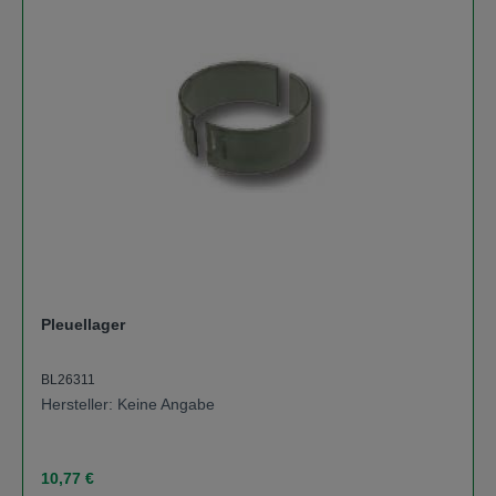
Pleuellager
BL26311
Hersteller: Keine Angabe
Regulärer Preis:
10,77 €