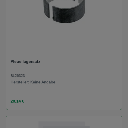
Pleuellagersatz
BL26323
Hersteller: Keine Angabe
Regulärer Preis:
20,14 €