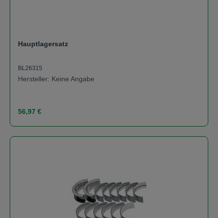
Hauptlagersatz
BL26315
Hersteller: Keine Angabe
Regulärer Preis:
56,97 €