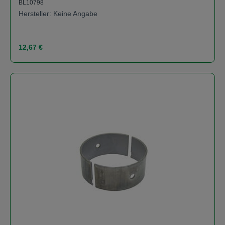
BL10798
Hersteller: Keine Angabe
Regulärer Preis:
12,67 €