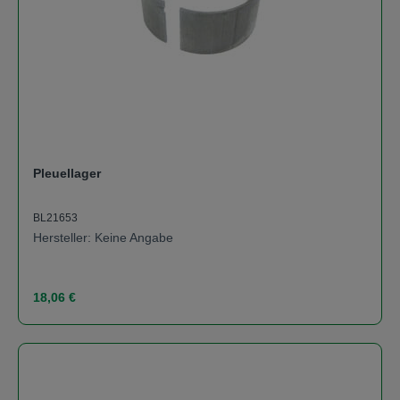
Pleuellager
BL21653
Hersteller: Keine Angabe
Regulärer Preis:
18,06 €