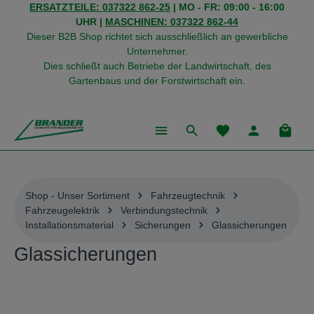
ERSATZTEILE: 037322 862-25
| MO - FR: 09:00 - 16:00
alt springen
UHR |
MASCHINEN: 037322 862-44
Dieser B2B Shop richtet sich ausschließlich an gewerbliche
Unternehmer.
Dies schließt auch Betriebe der Landwirtschaft, des
Gartenbaus und der Forstwirtschaft ein.
Du hast 0 Produkte
Warenk
Shop - Unser Sortiment
Fahrzeugtechnik
Fahrzeugelektrik
Verbindungstechnik
Installationsmaterial
Sicherungen
Glassicherungen
Glassicherungen