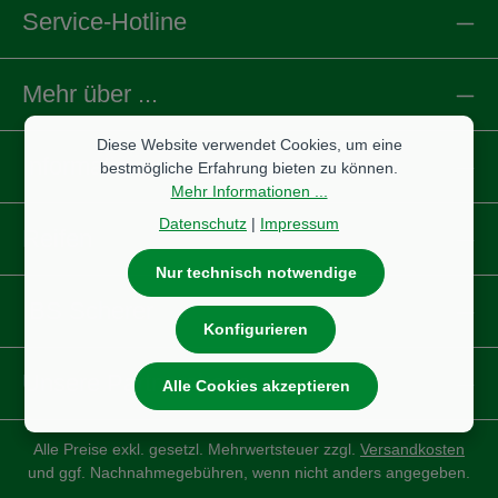
Service-Hotline
Mehr über ...
Diese Website verwendet Cookies, um eine
Informationen
bestmögliche Erfahrung bieten zu können.
Mehr Informationen ...
Datenschutz
|
Impressum
Reifen
Nur technisch notwendige
IBS Scherer
Konfigurieren
Unsere Partnershops
Alle Cookies akzeptieren
Alle Preise exkl. gesetzl. Mehrwertsteuer zzgl.
Versandkosten
und ggf. Nachnahmegebühren, wenn nicht anders angegeben.