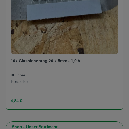
10x Glassicherung 20 x 5mm - 1,0 A
BL17744
Hersteller: -
Regulärer Preis:
4,84 €
Shop - Unser Sortiment