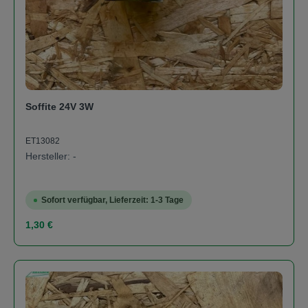
Soffite 24V 3W
ET13082
Hersteller: -
Sofort verfügbar, Lieferzeit: 1-3 Tage
Regulärer Preis:
1,30 €