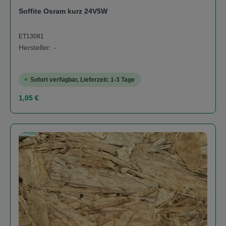
Soffite Osram kurz 24V5W
ET13081
Hersteller: -
Sofort verfügbar, Lieferzeit: 1-3 Tage
Regulärer Preis:
1,05 €