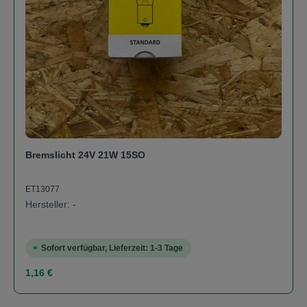
Bremslicht 24V 21W 15SO
ET13077
Hersteller: -
Sofort verfügbar, Lieferzeit: 1-3 Tage
Regulärer Preis:
1,16 €