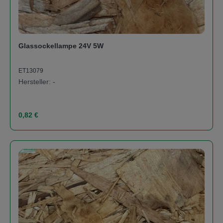
Glassockellampe 24V 5W
ET13079
Hersteller: -
Regulärer Preis:
0,82 €