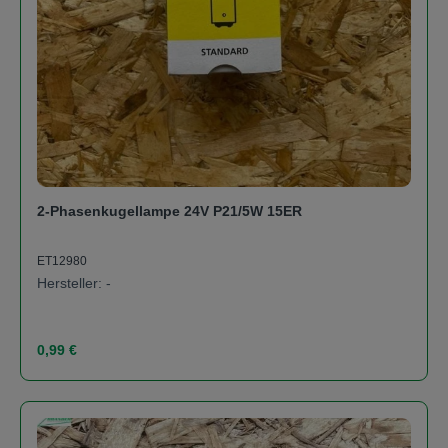
2-Phasenkugellampe 24V P21/5W 15ER
ET12980
Hersteller: -
Regulärer Preis:
0,99 €