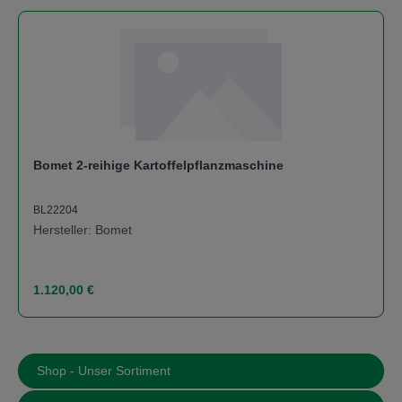
Bomet 2-reihige Kartoffelpflanzmaschine
BL22204
Hersteller: Bomet
Regulärer Preis:
1.120,00 €
Shop - Unser Sortiment