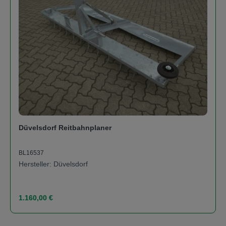
Düvelsdorf Reitbahnplaner
BL16537
Hersteller: Düvelsdorf
Regulärer Preis:
1.160,00 €