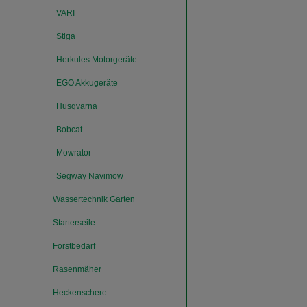
VARI
Stiga
Herkules Motorgeräte
EGO Akkugeräte
Husqvarna
Bobcat
Mowrator
Segway Navimow
Wassertechnik Garten
Starterseile
Forstbedarf
Rasenmäher
Heckenschere