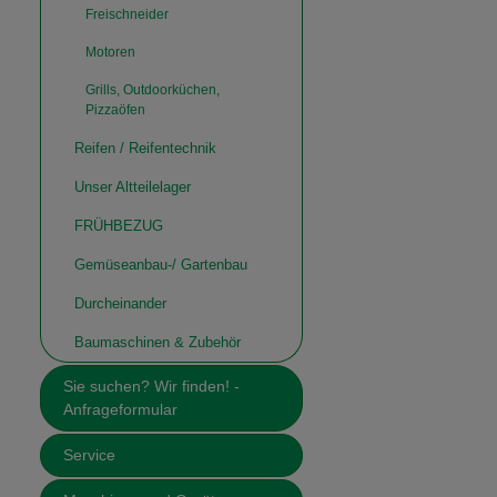
Freischneider
Motoren
Grills, Outdoorküchen,
Pizzaöfen
Reifen / Reifentechnik
Unser Altteilelager
FRÜHBEZUG
Gemüseanbau-/ Gartenbau
Durcheinander
Baumaschinen & Zubehör
Sie suchen? Wir finden! -
Anfrageformular
Service