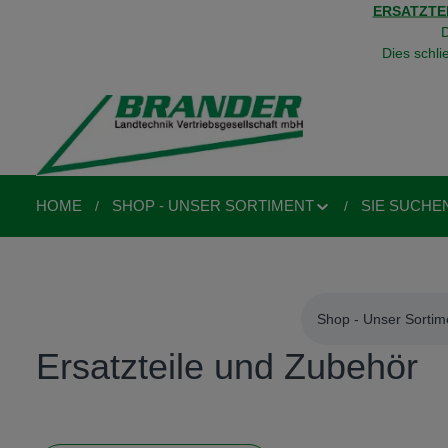
ERSATZTEI
springen
Zur Hauptnavigation springen
D
Dies schli
HOME
SHOP - UNSER SORTIMENT
SIE SUCHE
Shop - Unser Sortim
Ersatzteile und Zubehör