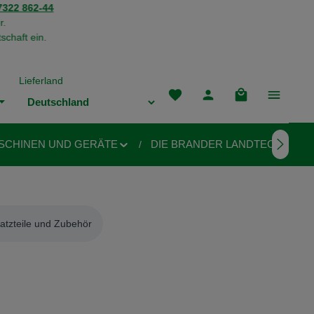
322 862-44
r.
schaft ein.
Lieferland
Du hast 0 Produkte auf dem M
Warenkorb enthä
SCHINEN UND GERÄTE
DIE BRANDER LANDTECHNIK
atzteile und Zubehör