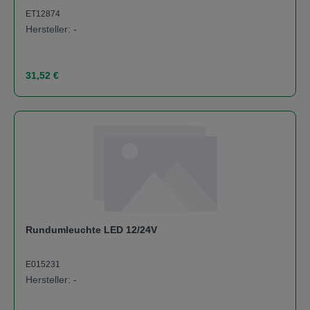
ET12874
Hersteller: -
Regulärer Preis:
31,52 €
Rundumleuchte LED 12/24V
E015231
Hersteller: -