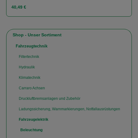
Regulärer Preis:
40,49 €
Shop - Unser Sortiment
Fahrzeugtechnik
Filtertechnik
Hydraulik
Klimatechnik
Carraro Achsen
Druckluftbremsanlagen und Zubehör
Ladungssicherung, Warnmarkierungen, Notfallausrüstungen
Fahrzeugelektrik
Beleuchtung