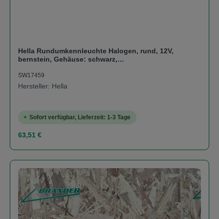
Hella Rundumkennleuchte Halogen, rund, 12V,
bernstein, Gehäuse: schwarz,
Rohrstutzenbefestigung, Ø 135mm
SW17459
Hersteller: Hella
Sofort verfügbar, Lieferzeit: 1-3 Tage
Regulärer Preis:
63,51 €