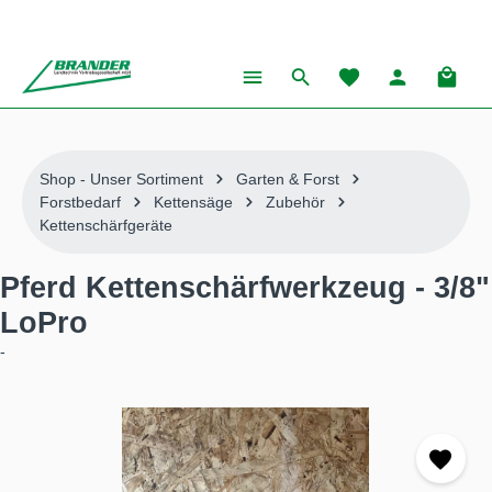
alt springen
Warenk
Shop - Unser Sortiment
Garten & Forst
Forstbedarf
Kettensäge
Zubehör
Kettenschärfgeräte
Pferd Kettenschärfwerkzeug - 3/8"
LoPro
-
Bildergalerie überspringen