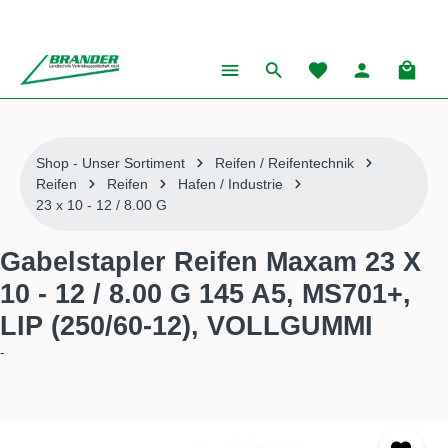
alt springen
Warenk
Shop - Unser Sortiment
Reifen / Reifentechnik
Reifen
Reifen
Hafen / Industrie
23 x 10 - 12 / 8.00 G
Gabelstapler Reifen Maxam 23 X
10 - 12 / 8.00 G 145 A5, MS701+,
LIP (250/60-12), VOLLGUMMI
-
Bildergalerie überspringen