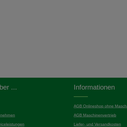
er ...
Informationen
AGB Onlineshop ohne Maschi
rnehmen
AGB Maschinenvertrieb
iceleistungen
Liefer- und Versandkosten