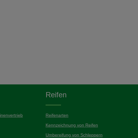
Reifen
nenvertrieb
Reifenarten
Kennzeichnung von Reifen
Umbereifung von Schleppern