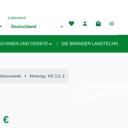
Lieferland
Warenkorb enthä
SCHINEN UND GERÄTE
DIE BRANDER LANDTECHNIK
Motorenteile
Motortyp: KD 211 Z
 €