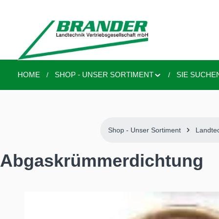
springen
Zur Hauptnavigation springen
HOME
SHOP - UNSER SORTIMENT
SIE SUCHE
Shop - Unser Sortiment
Landte
Abgaskrümmerdichtung
Bildergalerie überspringen