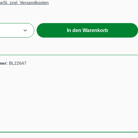
MwSt. zzgl. Versandkosten
Anzahl: Gib den gewünschten Wert ein ode
In den Warenkorb
mer:
BL22647