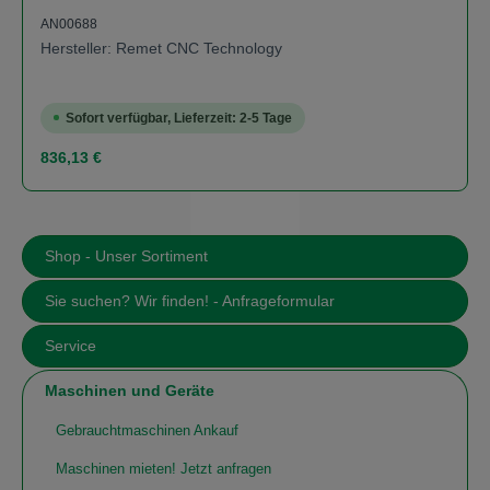
AN00688
Hersteller: Remet CNC Technology
Sofort verfügbar, Lieferzeit: 2-5 Tage
Regulärer Preis:
836,13 €
Shop - Unser Sortiment
Sie suchen? Wir finden! - Anfrageformular
Service
Maschinen und Geräte
Gebrauchtmaschinen Ankauf
Maschinen mieten! Jetzt anfragen