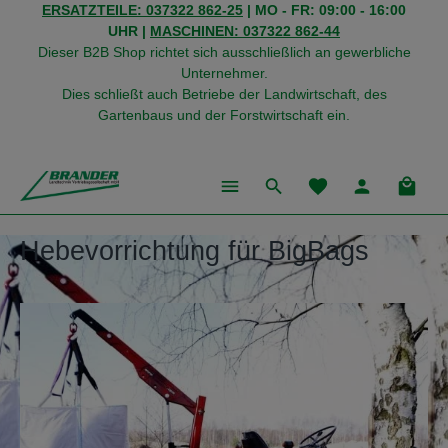
ERSATZTEILE: 037322 862-25
| MO - FR: 09:00 - 16:00
alt springen
UHR |
MASCHINEN: 037322 862-44
Dieser B2B Shop richtet sich ausschließlich an gewerbliche
Unternehmer.
Dies schließt auch Betriebe der Landwirtschaft, des
Gartenbaus und der Forstwirtschaft ein.
Du hast 0 Produkte
Warenk
Hebevorrichtung für BigBags