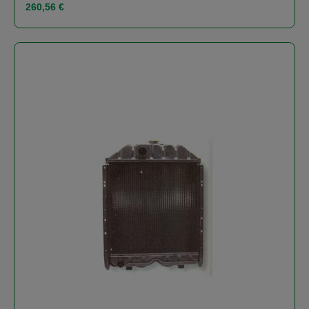
Regulärer Preis:
260,56 €