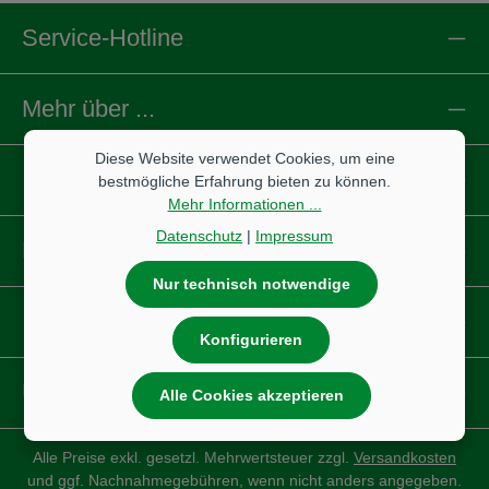
Service-Hotline
Mehr über ...
Diese Website verwendet Cookies, um eine
Informationen
bestmögliche Erfahrung bieten zu können.
Mehr Informationen ...
Datenschutz
|
Impressum
Reifen
Nur technisch notwendige
IBS Scherer
Konfigurieren
Unsere Partnershops
Alle Cookies akzeptieren
Alle Preise exkl. gesetzl. Mehrwertsteuer zzgl.
Versandkosten
und ggf. Nachnahmegebühren, wenn nicht anders angegeben.