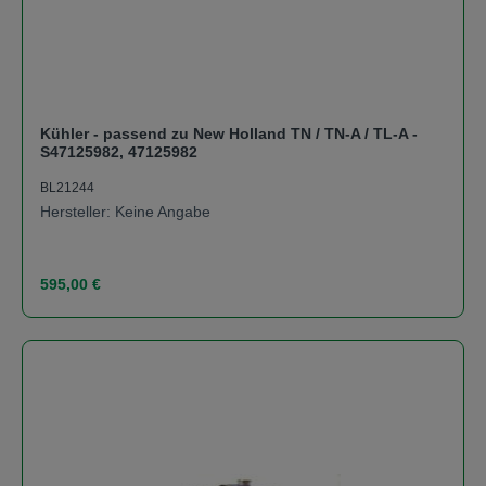
Kühler - passend zu New Holland TN / TN-A / TL-A -
S47125982, 47125982
BL21244
Hersteller: Keine Angabe
Regulärer Preis:
595,00 €