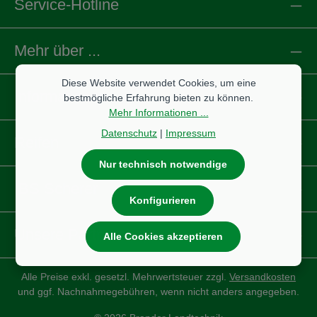
Service-Hotline
Mehr über ...
Diese Website verwendet Cookies, um eine
Informationen
bestmögliche Erfahrung bieten zu können.
Mehr Informationen ...
Datenschutz
|
Impressum
Reifen
Nur technisch notwendige
IBS Scherer
Konfigurieren
Unsere Partnershops
Alle Cookies akzeptieren
Alle Preise exkl. gesetzl. Mehrwertsteuer zzgl.
Versandkosten
und ggf. Nachnahmegebühren, wenn nicht anders angegeben.