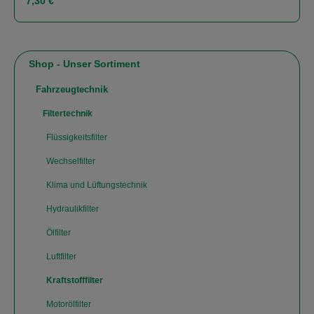
7,30 €
Shop - Unser Sortiment
Fahrzeugtechnik
Filtertechnik
Flüssigkeitsfilter
Wechselfilter
Klima und Lüftungstechnik
Hydraulikfilter
Ölfilter
Luftfilter
Kraftstofffilter
Motorölfilter