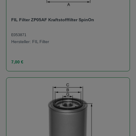
FIL Filter ZP05AF Kraftstofffilter SpinOn
E053871
Hersteller: FIL Filter
Regulärer Preis:
7,00 €