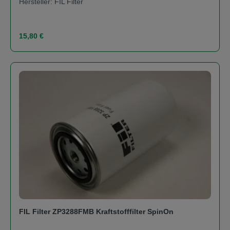
Hersteller: FIL Filter
Regulärer Preis:
15,80 €
FIL Filter ZP3288FMB Kraftstofffilter SpinOn