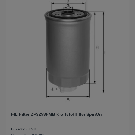
FIL Filter ZP3258FMB Kraftstofffilter SpinOn
BLZP3258FMB