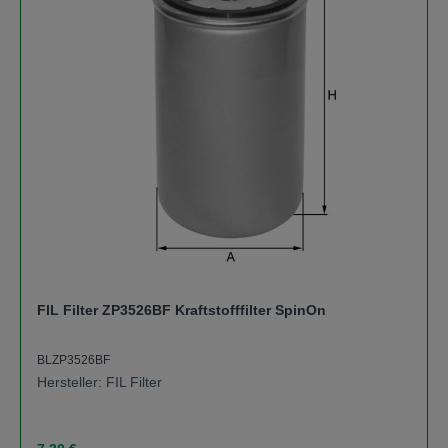
FIL Filter ZP3526BF Kraftstofffilter SpinOn
BLZP3526BF
Hersteller: FIL Filter
Regulärer Preis: