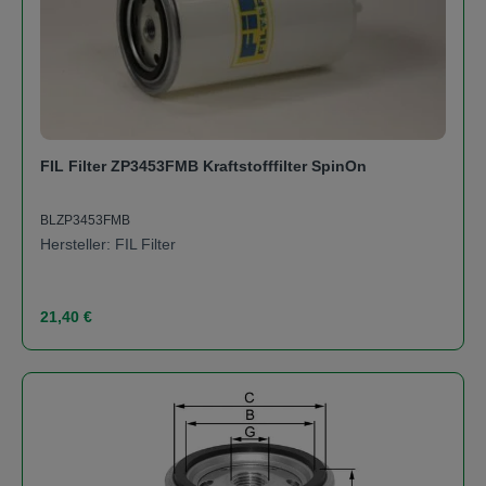
FIL Filter ZP3453FMB Kraftstofffilter SpinOn
BLZP3453FMB
Hersteller: FIL Filter
Regulärer Preis:
21,40 €