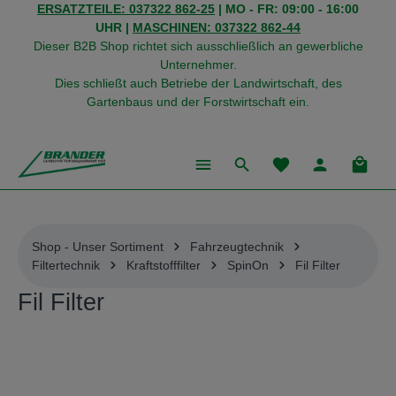
ERSATZTEILE: 037322 862-25
| MO - FR: 09:00 - 16:00
alt springen
UHR |
MASCHINEN: 037322 862-44
Dieser B2B Shop richtet sich ausschließlich an gewerbliche
Unternehmer.
Dies schließt auch Betriebe der Landwirtschaft, des
Gartenbaus und der Forstwirtschaft ein.
Du hast 0 Produkte
Warenk
Shop - Unser Sortiment
Fahrzeugtechnik
Filtertechnik
Kraftstofffilter
SpinOn
Fil Filter
Fil Filter