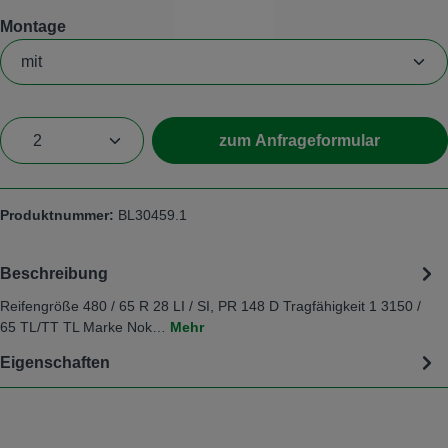
auswählen
Montage
Produkt Anzahl: Gib den gewüns
zum Anfrageformular
Produktnummer:
BL30459.1
Beschreibung
Reifengröße 480 / 65 R 28 LI / SI, PR 148 D Tragfähigkeit 1 3150 /
65 TL/TT TL Marke Nok…
Mehr
Eigenschaften