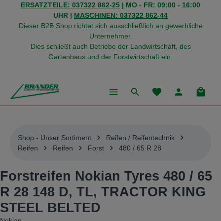
ERSATZTEILE: 037322 862-25
| MO - FR: 09:00 - 16:00
alt springen
UHR |
MASCHINEN: 037322 862-44
Dieser B2B Shop richtet sich ausschließlich an gewerbliche
Unternehmer.
Dies schließt auch Betriebe der Landwirtschaft, des
Gartenbaus und der Forstwirtschaft ein.
Du hast 0 Produkte
Warenk
Shop - Unser Sortiment
Reifen / Reifentechnik
Reifen
Reifen
Forst
480 / 65 R 28
Forstreifen Nokian Tyres 480 / 65
R 28 148 D, TL, TRACTOR KING
STEEL BELTED
Nokian