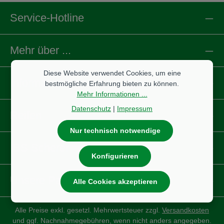
Service-Hotline
Mehr über ...
Diese Website verwendet Cookies, um eine
Informationen
bestmögliche Erfahrung bieten zu können.
Mehr Informationen ...
Datenschutz
|
Impressum
Reifen
Nur technisch notwendige
IBS Scherer
Konfigurieren
Unsere Partnershops
Alle Cookies akzeptieren
Alle Preise exkl. gesetzl. Mehrwertsteuer zzgl.
Versandkosten
und ggf. Nachnahmegebühren, wenn nicht anders angegeben.