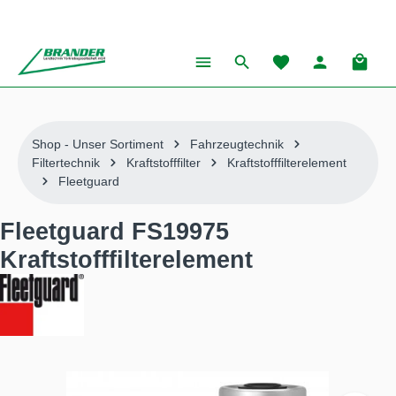
alt springen
Warenk
Shop - Unser Sortiment
Fahrzeugtechnik
Filtertechnik
Kraftstofffilter
Kraftstofffilterelement
Fleetguard
Fleetguard FS19975
Kraftstofffilterelement
Bildergalerie überspringen